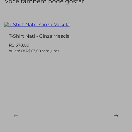
Você também pode gostar
durável.
Essa t-shirt pode ser combinada com o jeans Nadini ou
com a clássica calça New Helena.
T-Shirt Nati - Cinza Mescla
R$ 378,00
ou até
6
x
R$ 63,00
sem juros