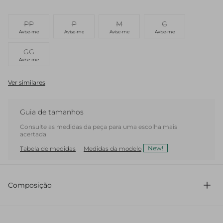
PP
P
M
G
Avise-me
Avise-me
Avise-me
Avise-me
GG
Avise-me
Ver similares
Guia de tamanhos
Consulte as medidas da peça para uma escolha mais
acertada
New!
Tabela de medidas
Medidas da modelo
Composição
100% Algodão