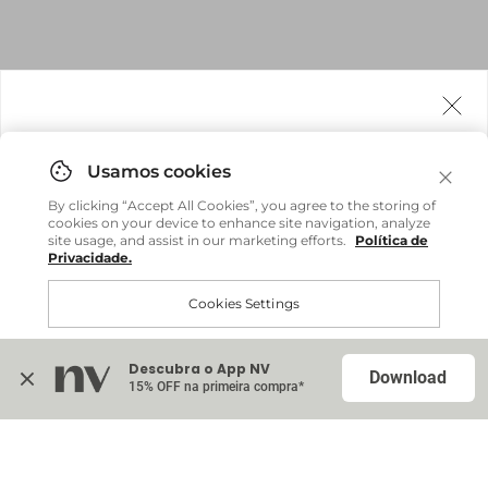
Agora fazemos entrega internacional!
Você pode comprar facilmente e receber diretamente
By clicking “Accept All Cookies”, you agree to the storing of
em sua casa, não importa onde você estiver.
cookies on your device to enhance site navigation, analyze
site usage, and assist in our marketing efforts.
Política de
Privacidade.
Comprar no site internacional
Brasil
Cookies Settings
Continuar no Brasil
Internacional
Descubra o App NV
Accept All Cookies
Download
15% OFF na primeira compra*
Na sacola (
0
)
T-Shirt Nati - Cinza Mescla
Indisponível
R$ 378,00