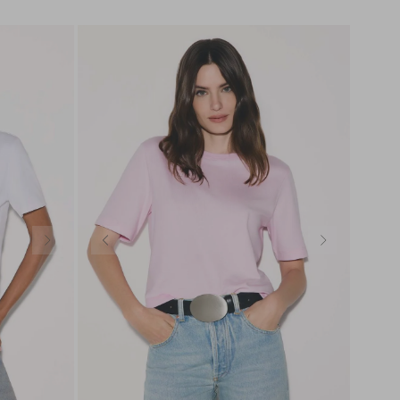
GG
PP
P
M
G
GG