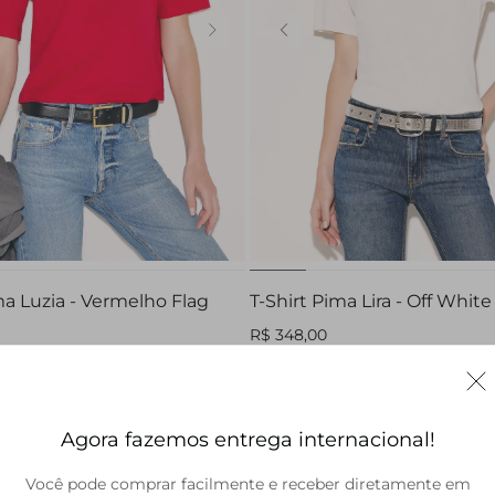
P
M
G
GG
PP
P
M
G
ma Luzia - Vermelho Flag
T-Shirt Pima Lira - Off White
R$ 348,00
Agora fazemos entrega internacional!
Você pode comprar facilmente e receber diretamente em
Brasil