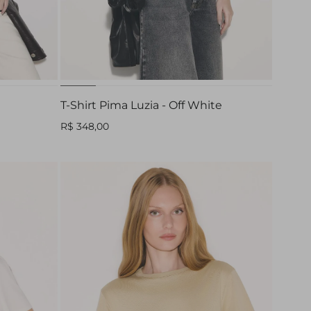
GG
PP
P
M
G
GG
T-Shirt Pima Luzia - Off White
R$ 348,00