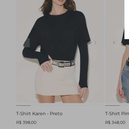
PP
P
M
G
GG
PP
T-Shirt Karen - Preto
T-Shirt Pim
R$ 398,00
R$ 348,00