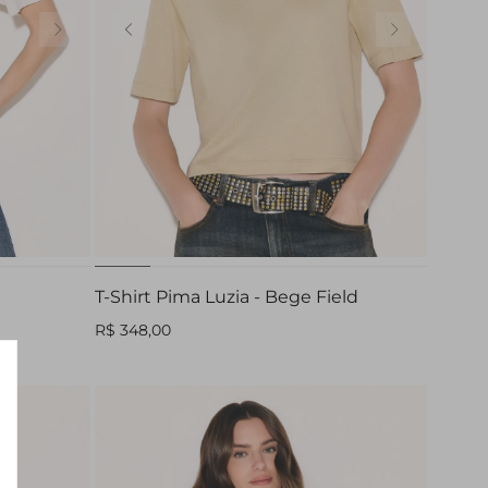
GG
PP
P
M
G
GG
T-Shirt Pima Luzia - Bege Field
R$ 348,00