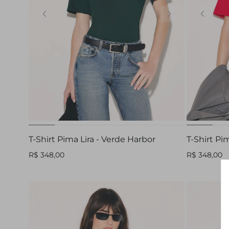
PP
P
M
G
GG
PP
T-Shirt Pima Lira - Verde Harbor
T-Shirt Pi
R$ 348,00
R$ 348,00