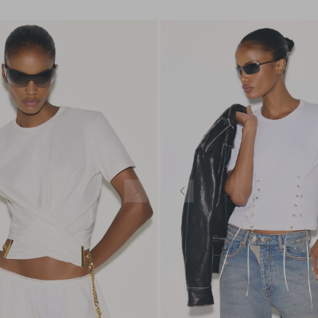
P
M
G
GG
PP
P
M
G