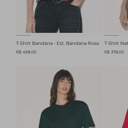
PP
P
M
G
GG
PP
T-Shirt Bandana - Est. Bandana Rosa
T-Shirt Na
R$ 498,00
R$ 378,00