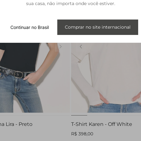
sua casa, não importa onde você estiver.
Internacional
Comprar no site internacional
Continuar no Brasil
P
M
G
GG
PP
P
M
G
a Lira - Preto
T-Shirt Karen - Off White
R$ 398,00