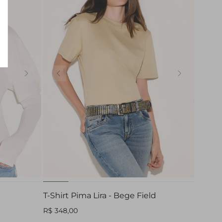
GG
PP
P
M
G
GG
T-Shirt Pima Lira - Bege Field
R$ 348,00