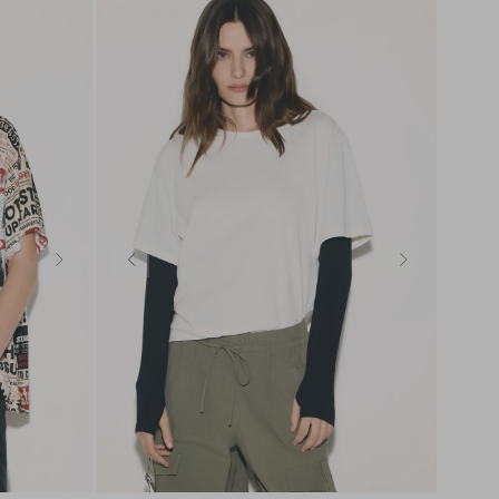
SEDA
SEDA
TRICOT
TRICOT
GG
PP
P
M
G
GG