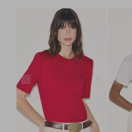
PP
P
M
G
GG
PP