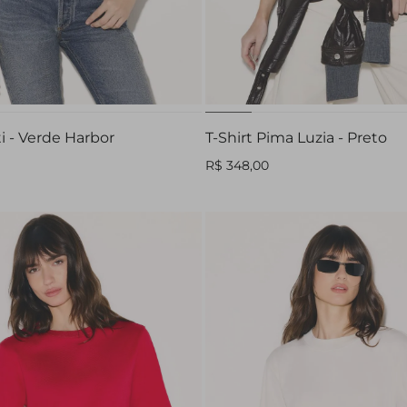
P
M
G
GG
PP
P
M
G
ti - Verde Harbor
T-Shirt Pima Luzia - Preto
R$ 348,00