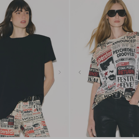
P
M
G
GG
PP
P
M
G