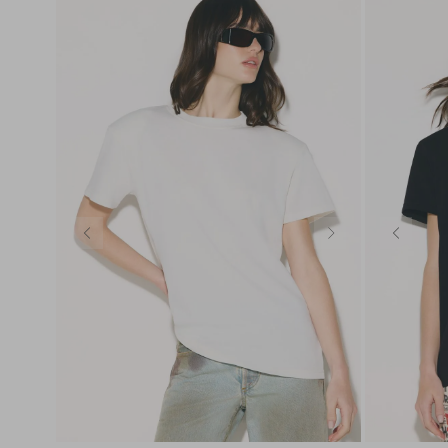
PP
P
M
G
GG
PP