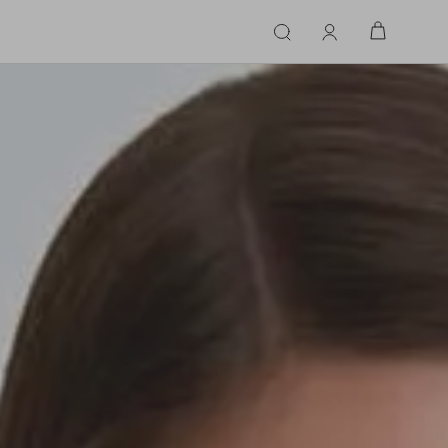
ERIE
LINGERIE
ACESSÓRIOS
ACESSÓRIOS
LINHAS |
LINHA |
TECIDO
TECIDO
TOPS
CASA
CINTOS
ALFAIATARIA
ALFAIATARIA
INHAS
CALCINHA
CINTOS
LENÇOS
CASHMERE
CASHMERE
LENÇOS
SAPATOS
COURO
COURO
SAPATOS
FLUIDO
FLUIDO
JEANS
JEANS
MALHA
MALHA