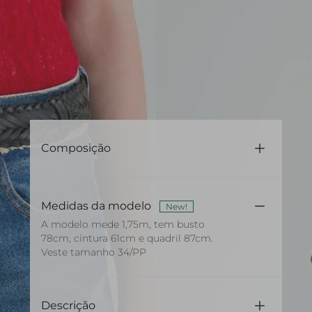
Composição
100% Couro
Medidas da modelo
New!
A modelo mede 1,75m, tem busto
78cm, cintura 61cm e quadril 87cm.
Veste tamanho 34/PP
Descrição