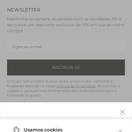
NEWSLETTER
Mantenha-se sempre atualizada com as novidades NV e
aproveite um desconto exclusivo de 10% em sua primeira
compra
INSCREVA-SE
O Grupo Soma utiliza os seus dados preenchidos conforme a
finalidade definida na nossa
Política de Privacidade
. Ao concluir o
cadastro, você permite o tratamento dos dados pessoais para a
finalidade proposta.
LOCAL DE ENTREGA
Brasil (BRL)
Agora fazemos entrega internacional!