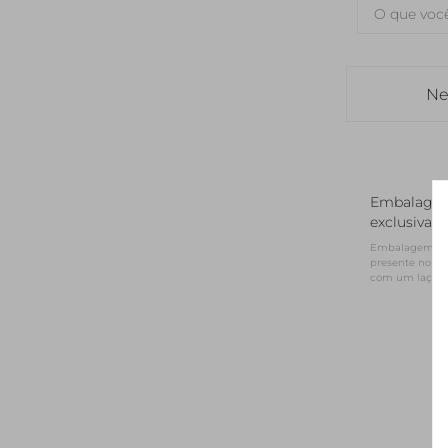
Ne
Embalage
exclusiva
Embalagem NV 
presente no for
com um laço d