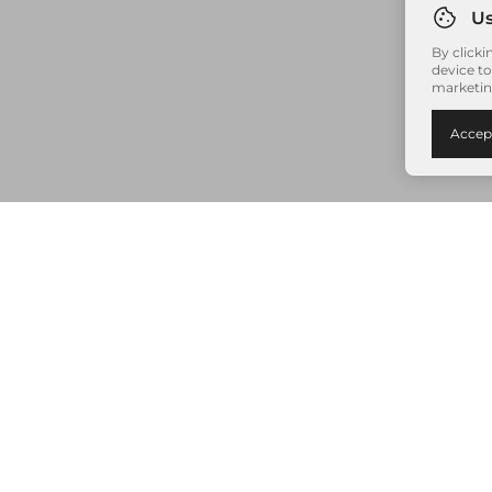
By clicki
device to
marketin
Accep
Nenhum item adicionado à sua sacola