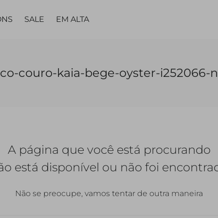
ONS
SALE
EM ALTA
MA
PARTES DE
PARTES DE
PEÇA
PEÇA ÚNICA
LING
co-couro-kaia-bege-oyster-i252066-
BAIXO
BAIXO
ÚNICA
TAS
VESTIDOS
TOPS
CALÇAS
CALÇAS
VESTIDOS
MACACÃO |
CALC
JARDINEIRAS
SAIAS
SAIAS
MACACÃO
A página que você está procurando
SHORTS
SHORTS |
BERMUDAS
QUETAS
ão está disponível ou não foi encontra
Não se preocupe, vamos tentar de outra maneira