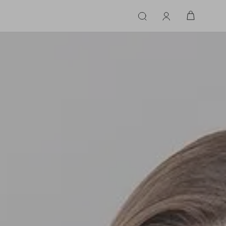
ERIE
LINGERIE
ACESSÓRIOS
ACESSÓRIOS
LINHAS |
LINHA |
TECIDO
TECIDO
TOPS
CASA
CINTOS
ALFAIATARIA
ALFAIATARIA
INHAS
CALCINHA
CINTOS
LENÇOS
CASHMERE
CASHMERE
LENÇOS
SAPATOS
COURO
COURO
SAPATOS
FLUIDO
FLUIDO
JEANS
JEANS
MALHA
MALHA