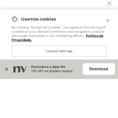
Agora fazemos entrega internacional!
Você pode comprar facilmente e receber diretamente
By clicking “Accept All Cookies”, you agree to the storing of
em sua casa, não importa onde você estiver.
cookies on your device to enhance site navigation, analyze
site usage, and assist in our marketing efforts.
Política de
Privacidade.
Comprar no site internacional
Cookies Settings
Continuar no Brasil
Descubra o App NV
Accept All Cookies
Download
15% OFF na primeira compra*
Na sacola (
0
)