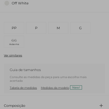
Off White
PP
P
M
G
GG
Avise-me
Ver similares
Guia de tamanhos
Consulte as medidas da peça para uma escolha mais
acertada
New!
Tabela de medidas
Medidas da modelo
Composição