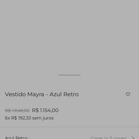
Vestido Mayra - Azul Retro
R$ 1.154,00
R$ 1.648,00
6x R$ 192,33 sem juros
Azul Retro
Cores
(+
3
cor
es
)