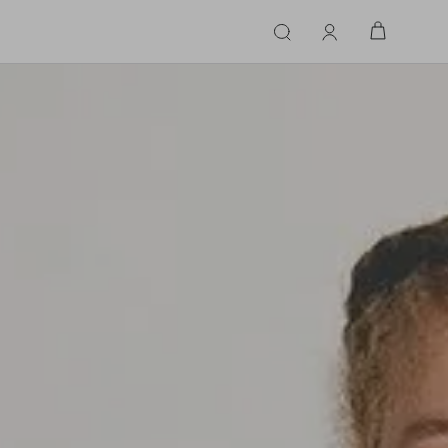
ERIE
LINGERIE
ACESSÓRIOS
ACESSÓRIOS
LINHAS |
LINHA |
TECIDO
TECIDO
TOPS
CASA
CINTOS
ALFAIATARIA
ALFAIATARIA
INHAS
CALCINHA
CINTOS
LENÇOS
CASHMERE
CASHMERE
LENÇOS
SAPATOS
COURO
COURO
SAPATOS
FLUIDO
FLUIDO
JEANS
JEANS
MALHA
MALHA