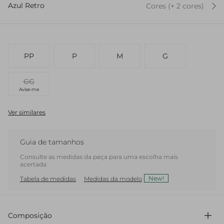
Azul Retro
Cores
(+
2
cor
es
)
PP
P
M
G
GG
Avise-me
Ver similares
Guia de tamanhos
Consulte as medidas da peça para uma escolha mais
acertada
New!
Tabela de medidas
Medidas da modelo
Composição