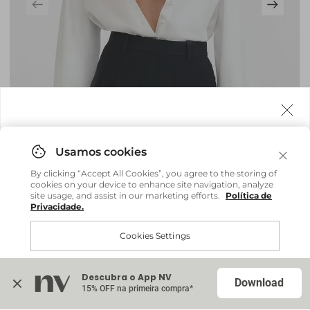
Agora fazemos entrega internacional!
Você pode comprar facilmente e receber diretamente
By clicking “Accept All Cookies”, you agree to the storing of
em sua casa, não importa onde você estiver.
cookies on your device to enhance site navigation, analyze
site usage, and assist in our marketing efforts.
Política de
Privacidade.
Comprar no site internacional
Brasil
Cookies Settings
Top Tayla - Vermelho Salsa
R$ 74,40
R$ 248,00
Continuar no Brasil
Internacional
ou até
6
x
R$ 12,40
sem juros
Descubra o App NV
Accept All Cookies
Download
15% OFF na primeira compra*