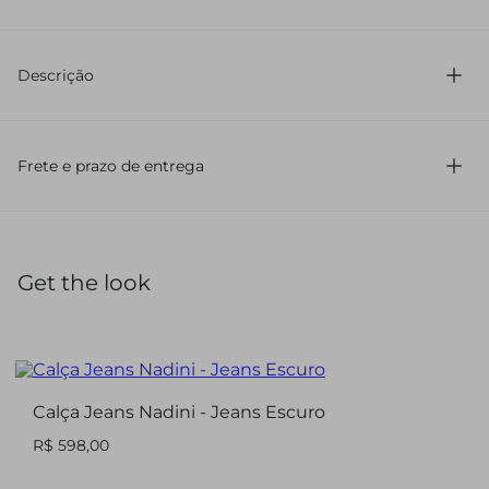
96% Poliamida 4% Elastano
Descrição
Top em tule com detalhe de transparência. Fechamento
centro frente e regulador nas alças.
Frete e prazo de entrega
Get the look
Calça Jeans Nadini - Jeans Escuro
R$ 598,00