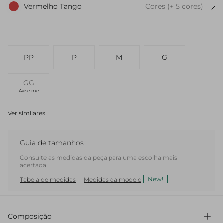
Vermelho Tango
Cores
(+
5
cor
es
)
PP
P
M
G
GG
Avise-me
Ver similares
Guia de tamanhos
Consulte as medidas da peça para uma escolha mais
acertada
New!
Tabela de medidas
Medidas da modelo
Composição