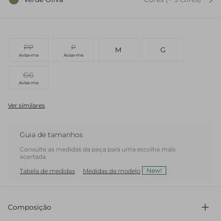
PP
P
M
G
Avise-me
Avise-me
GG
Avise-me
Ver similares
Guia de tamanhos
Consulte as medidas da peça para uma escolha mais
acertada
New!
Tabela de medidas
Medidas da modelo
Composição