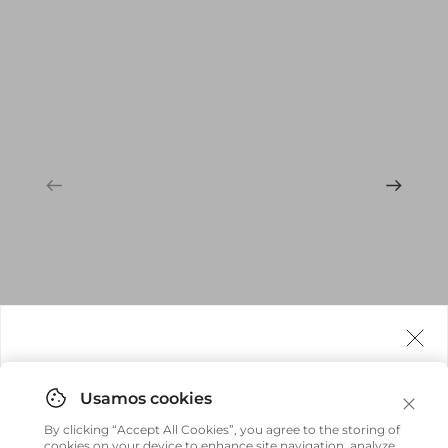
Agora fazemos entrega internacional!
Você pode comprar facilmente e receber diretamente
By clicking “Accept All Cookies”, you agree to the storing of
em sua casa, não importa onde você estiver.
cookies on your device to enhance site navigation, analyze