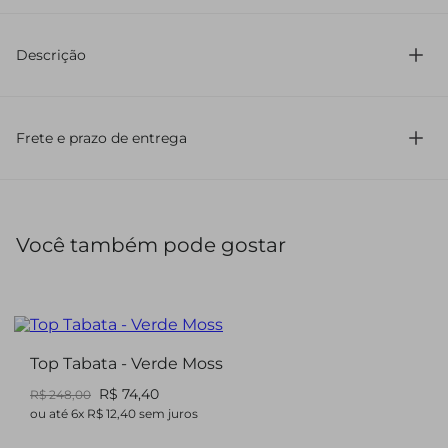
96% Poliamida 4% Elastano
Descrição
Top em tule com detalhe de transparência. Fechamento
centro frente e regulador nas alças.
Frete e prazo de entrega
Você também pode gostar
Top Tabata - Verde Moss
R$ 74,40
R$ 248,00
ou até
6
x
R$ 12,40
sem juros