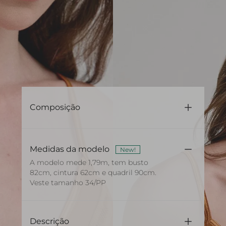
Composição
96% Poliamida 4% Elastano
Medidas da modelo
New!
A modelo mede 1,79m, tem busto
82cm, cintura 62cm e quadril 90cm.
Veste tamanho 34/PP
Descrição