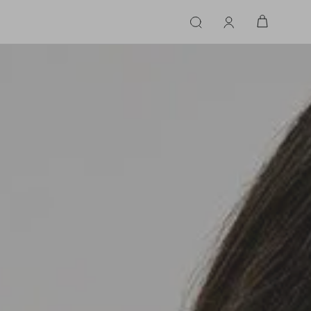
ERIE
LINGERIE
ACESSÓRIOS
ACESSÓRIOS
LINHAS |
LINHA |
TECIDO
TECIDO
TOPS
CASA
CINTOS
ALFAIATARIA
ALFAIATARIA
INHAS
CALCINHA
CINTOS
LENÇOS
CASHMERE
CASHMERE
LENÇOS
SAPATOS
COURO
COURO
SAPATOS
FLUIDO
FLUIDO
JEANS
JEANS
MALHA
MALHA