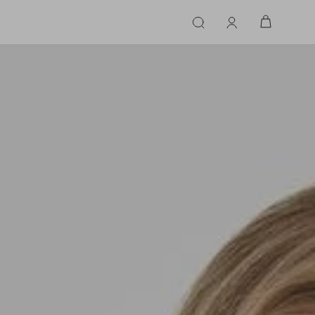
ERIE
LINGERIE
ACESSÓRIOS
ACESSÓRIOS
LINHAS |
LINHA |
TECIDO
TECIDO
TOPS
CASA
CINTOS
ALFAIATARIA
ALFAIATARIA
INHAS
CALCINHA
CINTOS
LENÇOS
CASHMERE
CASHMERE
LENÇOS
SAPATOS
COURO
COURO
SAPATOS
FLUIDO
FLUIDO
JEANS
JEANS
MALHA
MALHA