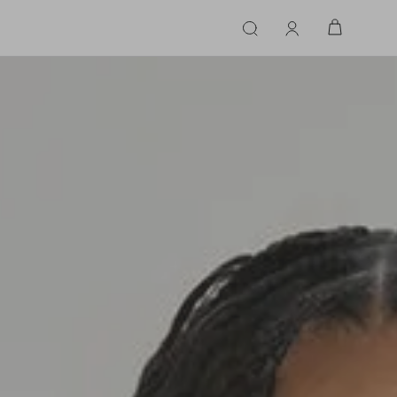
ERIE
LINGERIE
ACESSÓRIOS
ACESSÓRIOS
LINHAS |
LINHA |
TECIDO
TECIDO
TOPS
CASA
CINTOS
ALFAIATARIA
ALFAIATARIA
INHAS
CALCINHA
CINTOS
LENÇOS
CASHMERE
CASHMERE
LENÇOS
SAPATOS
COURO
COURO
SAPATOS
FLUIDO
FLUIDO
JEANS
JEANS
MALHA
MALHA