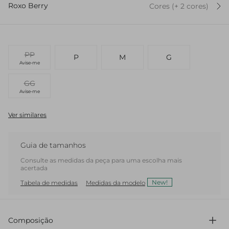
Roxo Berry
Cores
(+
2
cor
es
)
PP
P
M
G
Avise-me
GG
Avise-me
Ver similares
Guia de tamanhos
Consulte as medidas da peça para uma escolha mais
acertada
New!
Tabela de medidas
Medidas da modelo
Composição