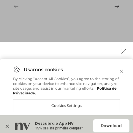
Agora fazemos entrega internacional!
Você pode comprar facilmente e receber diretamente
By clicking “Accept All Cookies”, you agree to the storing of
em sua casa, não importa onde você estiver.
cookies on your device to enhance site navigation, analyze
site usage, and assist in our marketing efforts.
Política de
Privacidade.
Comprar no site internacional
Brasil
Cookies Settings
Continuar no Brasil
Internacional
Descubra o App NV
Accept All Cookies
Download
15% OFF na primeira compra*