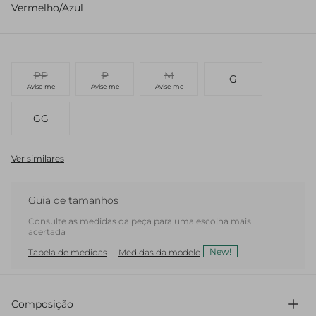
Vermelho/Azul
PP
P
M
G
Avise-me
Avise-me
Avise-me
GG
Ver similares
Guia de tamanhos
Consulte as medidas da peça para uma escolha mais
acertada
New!
Tabela de medidas
Medidas da modelo
Composição