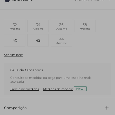
32
34
36
38
Avise-me
Avise-me
Avise-me
Avise-me
44
40
42
Avise-me
Ver similares
Guia de tamanhos
Consulte as medidas da peça para uma escolha mais
acertada
New!
Tabela de medidas
Medidas da modelo
Composição