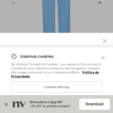
Agora fazemos entrega internacional!
Você pode comprar facilmente e receber diretamente
By clicking “Accept All Cookies”, you agree to the storing of
em sua casa, não importa onde você estiver.
cookies on your device to enhance site navigation, analyze
site usage, and assist in our marketing efforts.
Política de
Privacidade.
Comprar no site internacional
Brasil
Cookies Settings
Calça Beth - Azul Atlantico
R$ 479,20
R$ 1.198,00
Continuar no Brasil
Internacional
Descubra o App NV
Accept All Cookies
Download
15% OFF na primeira compra*