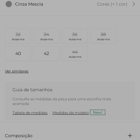
Cinza Mescla
Cores
(+
1
cor
)
32
34
36
38
Avise-me
Avise-me
Avise-me
Avise-me
44
40
42
Avise-me
Ver similares
Guia de tamanhos
Consulte as medidas da peça para uma escolha mais
acertada
New!
Tabela de medidas
Medidas da modelo
Composição