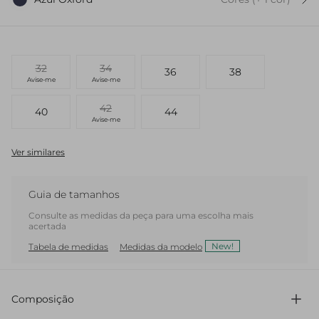
32
34
36
38
Avise-me
Avise-me
42
40
44
Avise-me
Ver similares
Guia de tamanhos
Consulte as medidas da peça para uma escolha mais
acertada
New!
Tabela de medidas
Medidas da modelo
Composição