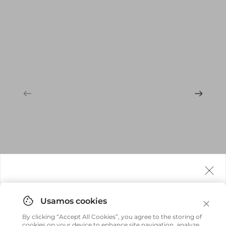
Agora fazemos entrega internacional!
Você pode comprar facilmente e receber diretamente
By clicking “Accept All Cookies”, you agree to the storing of
em sua casa, não importa onde você estiver.
cookies on your device to enhance site navigation, analyze