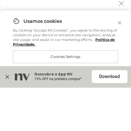
Agora fazemos entrega internacional!
Você pode comprar facilmente e receber diretamente
By clicking “Accept All Cookies”, you agree to the storing of
em sua casa, não importa onde você estiver.
cookies on your device to enhance site navigation, analyze
site usage, and assist in our marketing efforts.
Política de
Privacidade.
Comprar no site internacional
Cookies Settings
Continuar no Brasil
Descubra o App NV
Accept All Cookies
Download
15% OFF na primeira compra*
Na sacola (
0
)