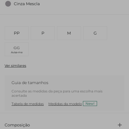
Cinza Mescla
PP
P
M
G
GG
Avise-me
Ver similares
Guia de tamanhos
Consulte as medidas da peça para uma escolha mais
acertada
New!
Tabela de medidas
Medidas da modelo
Composição