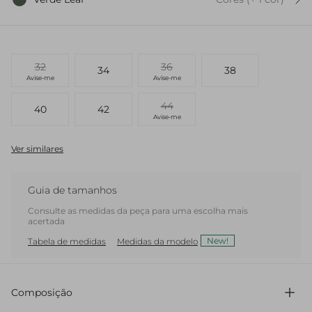
32
36
34
38
Avise-me
Avise-me
44
40
42
Avise-me
Ver similares
Guia de tamanhos
Consulte as medidas da peça para uma escolha mais
acertada
New!
Tabela de medidas
Medidas da modelo
Composição