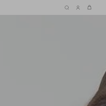
ERIE
LINGERIE
ACESSÓRIOS
ACESSÓRIOS
LINHAS |
LINHA |
TECIDO
TECIDO
TOPS
CASA
CINTOS
ALFAIATARIA
ALFAIATARIA
INHAS
CALCINHA
CINTOS
LENÇOS
CASHMERE
CASHMERE
LENÇOS
SAPATOS
COURO
COURO
SAPATOS
FLUIDO
FLUIDO
JEANS
JEANS
MALHA
MALHA