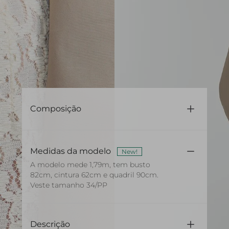
Composição
98% Poliéster 2% Elastano
Medidas da modelo
New!
A modelo mede 1,79m, tem busto
82cm, cintura 62cm e quadril 90cm.
Veste tamanho 34/PP
Descrição