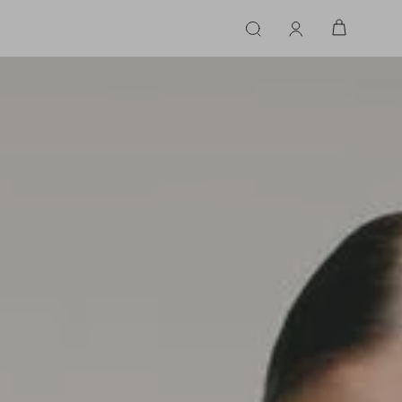
ERIE
LINGERIE
ACESSÓRIOS
ACESSÓRIOS
LINHAS |
LINHA |
TECIDO
TECIDO
TOPS
CASA
CINTOS
ALFAIATARIA
ALFAIATARIA
INHAS
CALCINHA
CINTOS
LENÇOS
CASHMERE
CASHMERE
LENÇOS
SAPATOS
COURO
COURO
SAPATOS
FLUIDO
FLUIDO
JEANS
JEANS
MALHA
MALHA