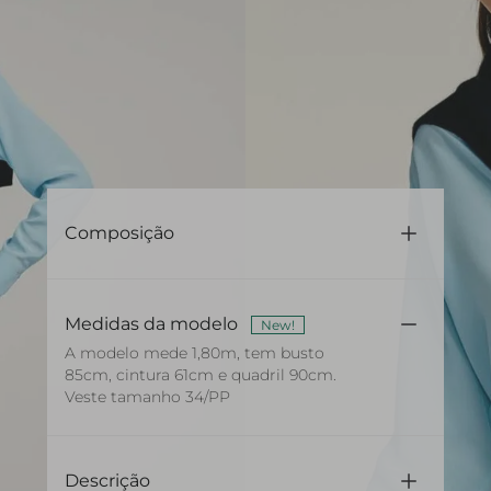
Composição
71% Acetato 29% Viscose
Medidas da modelo
New!
A modelo mede 1,80m, tem busto
85cm, cintura 61cm e quadril 90cm.
Veste tamanho 34/PP
Descrição