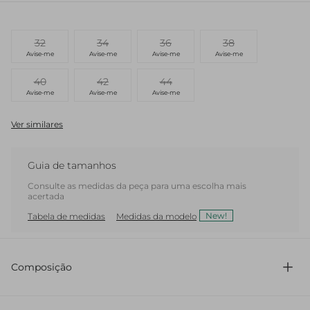
32
34
36
38
Avise-me
Avise-me
Avise-me
Avise-me
40
42
44
Avise-me
Avise-me
Avise-me
Ver similares
Guia de tamanhos
Consulte as medidas da peça para uma escolha mais
acertada
New!
Tabela de medidas
Medidas da modelo
Composição
71% Acetato 29% Viscose