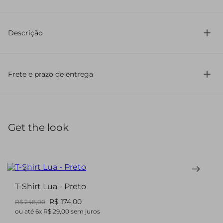
100% Viscose
Descrição
Comprimento curto
Possui cintura alta
Sem estampa
Frete e prazo de entrega
Lavagem
Com botão de metal
Com zíper de metal
Barra reta
Get the look
Cós reto
Bolso faca
Bolso costas
Short em jeans com modelagem regular e cintura alta.
Possui comprimento curto, bolsos frontais e posteriores,
fechamento por botão e zíper de metal, além de barra reta
T-Shirt Lua - Preto
que garante um visual moderno e versátil.
R$ 174,00
R$ 248,00
ou até
6
x
R$ 29,00
sem juros