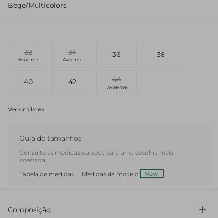
Bege/Multicolors
32
34
36
38
Avise-me
Avise-me
44
40
42
Avise-me
Ver similares
Guia de tamanhos
Consulte as medidas da peça para uma escolha mais
acertada
New!
Tabela de medidas
Medidas da modelo
Composição