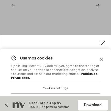
Agora fazemos entrega internacional!
Você pode comprar facilmente e receber diretamente
By clicking “Accept All Cookies”, you agree to the storing of
em sua casa, não importa onde você estiver.
cookies on your device to enhance site navigation, analyze
site usage, and assist in our marketing efforts.
Política de
Privacidade.
Comprar no site internacional
Brasil
Cookies Settings
Continuar no Brasil
Internacional
Descubra o App NV
Accept All Cookies
Download
15% OFF na primeira compra*