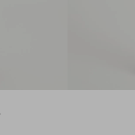
Sem estampa
Lavagem
Fechamento com botão de pressão e
zíper de metal
Barra arredondada
Cós anatômico
Bolso frontal e bolso cargo com lapela
Saia confeccionada em jeans com modelagem
evasê e comprimento curto. De cintura baixa e
cós anatômico, a peça possui fechamento com
botão de pressão e zíper de metal, barra
arredondada e bolsos frontais e cargo com
lapela. O design utilitário aliado à silhueta
feminina cria uma proposta moderna e
versátil, ideal para composições casuais com
informação de moda.
r