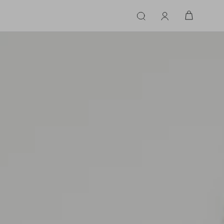
ERIE
LINGERIE
ACESSÓRIOS
ACESSÓRIOS
LINHAS |
LINHA |
TECIDO
TECIDO
TOPS
CASA
CINTOS
ALFAIATARIA
ALFAIATARIA
INHAS
CALCINHA
CINTOS
LENÇOS
CASHMERE
CASHMERE
LENÇOS
SAPATOS
COURO
COURO
SAPATOS
FLUIDO
FLUIDO
JEANS
JEANS
MALHA
MALHA