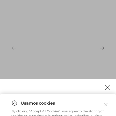
sofisticado.
Agora fazemos entrega internacional!
Você pode comprar facilmente e receber diretamente
By clicking “Accept All Cookies”, you agree to the storing of
em sua casa, não importa onde você estiver.
cookies on your device to enhance site navigation, analyze