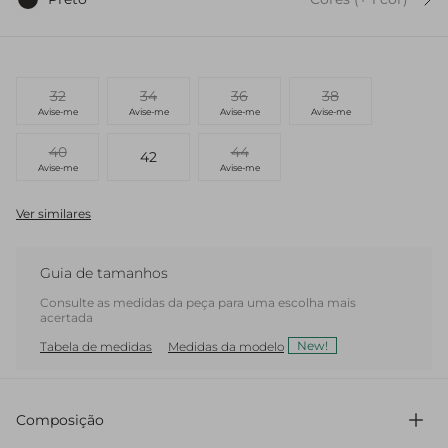
32
34
36
38
Avise-me
Avise-me
Avise-me
Avise-me
40
44
42
Avise-me
Avise-me
Ver similares
Guia de tamanhos
Consulte as medidas da peça para uma escolha mais
acertada
New!
Tabela de medidas
Medidas da modelo
Composição