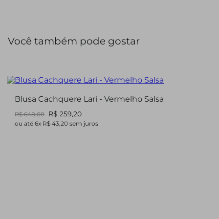
O fechamento frontal e os bolsos adicionam praticidade,
enquanto a padronagem clássica garante versatilidade
para diversas ocasiões.
Você também pode gostar
Blusa Cachquere Lari - Vermelho Salsa
R$ 259,20
R$ 648,00
ou até
6
x
R$ 43,20
sem juros