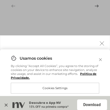
Agora fazemos entrega internacional!
Você pode comprar facilmente e receber diretamente
By clicking “Accept All Cookies”, you agree to the storing of
em sua casa, não importa onde você estiver.
cookies on your device to enhance site navigation, analyze
site usage, and assist in our marketing efforts.
Política de
Privacidade.
Comprar no site internacional
Brasil
Cookies Settings
Continuar no Brasil
Internacional
Descubra o App NV
Accept All Cookies
Download
15% OFF na primeira compra*