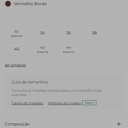
Vermelho Bordo
32
34
36
38
Avise-me
42
44
40
Avise-me
Avise-me
Ver similares
Guia de tamanhos
Consulte as medidas da peça para uma escolha mais
acertada
New!
Tabela de medidas
Medidas da modelo
Composição