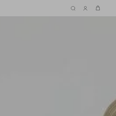
ERIE
LINGERIE
ACESSÓRIOS
ACESSÓRIOS
LINHAS |
LINHA |
TECIDO
TECIDO
TOPS
CASA
CINTOS
ALFAIATARIA
ALFAIATARIA
INHAS
CALCINHA
CINTOS
LENÇOS
CASHMERE
CASHMERE
LENÇOS
SAPATOS
COURO
COURO
SAPATOS
FLUIDO
FLUIDO
JEANS
JEANS
MALHA
MALHA