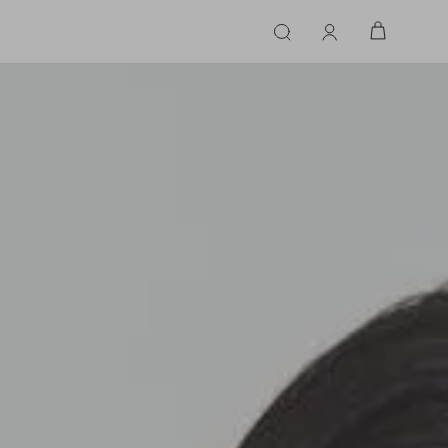
ERIE
LINGERIE
ACESSÓRIOS
ACESSÓRIOS
LINHAS |
LINHA |
TECIDO
TECIDO
TOPS
CASA
CINTOS
ALFAIATARIA
ALFAIATARIA
INHAS
CALCINHA
CINTOS
LENÇOS
CASHMERE
CASHMERE
LENÇOS
SAPATOS
COURO
COURO
SAPATOS
FLUIDO
FLUIDO
JEANS
JEANS
MALHA
MALHA