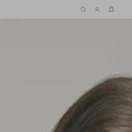
ERIE
LINGERIE
ACESSÓRIOS
ACESSÓRIOS
LINHAS |
LINHA |
TECIDO
TECIDO
TOPS
CASA
CINTOS
ALFAIATARIA
ALFAIATARIA
INHAS
CALCINHA
CINTOS
LENÇOS
CASHMERE
CASHMERE
LENÇOS
SAPATOS
COURO
COURO
SAPATOS
FLUIDO
FLUIDO
JEANS
JEANS
MALHA
MALHA