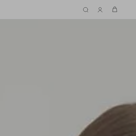
ERIE
LINGERIE
ACESSÓRIOS
ACESSÓRIOS
LINHAS |
LINHA |
TECIDO
TECIDO
TOPS
CASA
CINTOS
ALFAIATARIA
ALFAIATARIA
INHAS
CALCINHA
CINTOS
LENÇOS
CASHMERE
CASHMERE
LENÇOS
SAPATOS
COURO
COURO
SAPATOS
FLUIDO
FLUIDO
JEANS
JEANS
MALHA
MALHA