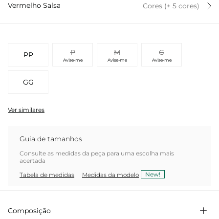
Vermelho Salsa
Cores
(+
5
cor
es
)
P
M
G
PP
Avise-me
Avise-me
Avise-me
GG
Ver similares
Guia de tamanhos
Consulte as medidas da peça para uma escolha mais
acertada
New!
Tabela de medidas
Medidas da modelo
Composição