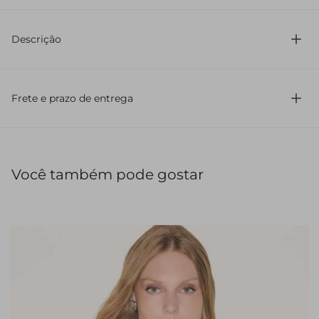
97% Algodão 3% Elastano
Descrição
Regata nadador em malha canelada e shape slim.
Frete e prazo de entrega
Você também pode gostar