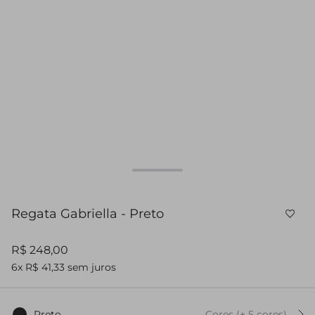
Regata Gabriella - Preto
R$ 248,00
6x R$ 41,33 sem juros
Preto
Cores
(+
5
cor
es
)