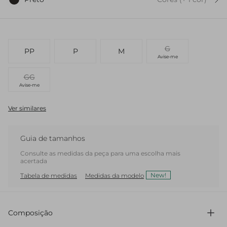
G
PP
P
M
Avise-me
GG
Avise-me
Ver similares
Guia de tamanhos
Consulte as medidas da peça para uma escolha mais
acertada
New!
Tabela de medidas
Medidas da modelo
Composição