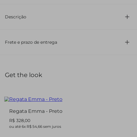
92% Poliamida 8% Elastano
Descrição
Regata em malha com modelagem slim, ideal para um
visual moderno e confortável. Possui alças largas e decote
quadrado, dando um design elegante. Essa blusa feminina
Frete e prazo de entrega
é perfeita para diversas ocasiões, combinando estilo e
praticidade no seu dia a dia.
Get the look
Regata Emma - Preto
R$ 328,00
ou até
6
x
R$ 54,66
sem juros