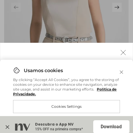
Agora fazemos entrega internacional!
Você pode comprar facilmente e receber diretamente
By clicking “Accept All Cookies”, you agree to the storing of
em sua casa, não importa onde você estiver.
cookies on your device to enhance site navigation, analyze
site usage, and assist in our marketing efforts.
Política de
Privacidade.
Comprar no site internacional
Brasil
Cookies Settings
Blusa Adriana - Bege Field
R$ 359,20
R$ 898,00
Continuar no Brasil
Internacional
ou até
6
x
R$ 59,86
sem juros
Descubra o App NV
Accept All Cookies
Download
15% OFF na primeira compra*