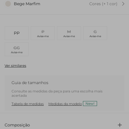
Bege Marfim
Cores
(+
1
cor
)
P
M
G
PP
Avise-me
Avise-me
Avise-me
GG
Avise-me
Ver similares
Guia de tamanhos
Consulte as medidas da peça para uma escolha mais
acertada
New!
Tabela de medidas
Medidas da modelo
Composição