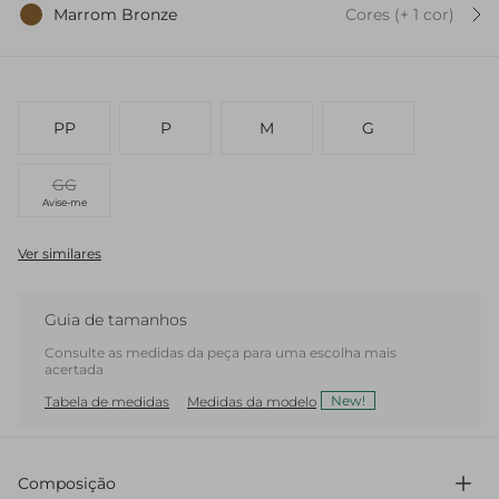
Marrom Bronze
Cores
(+
1
cor
)
PP
P
M
G
GG
Avise-me
Ver similares
Guia de tamanhos
Consulte as medidas da peça para uma escolha mais
acertada
New!
Tabela de medidas
Medidas da modelo
Composição