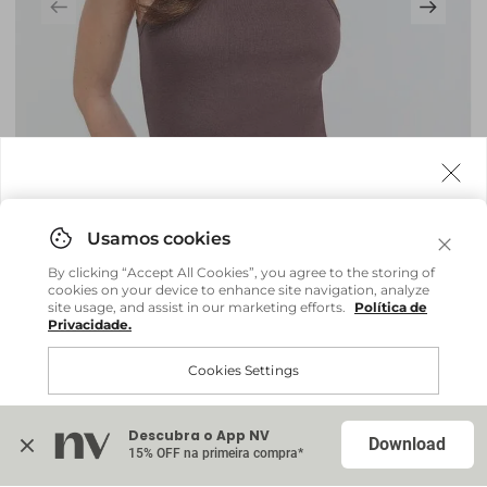
Agora fazemos entrega internacional!
Você pode comprar facilmente e receber diretamente
By clicking “Accept All Cookies”, you agree to the storing of
em sua casa, não importa onde você estiver.
cookies on your device to enhance site navigation, analyze
site usage, and assist in our marketing efforts.
Política de
Privacidade.
Comprar no site internacional
Brasil
Cookies Settings
Regata Guta - Marrom Espresso
R$ 119,20
R$ 298,00
Continuar no Brasil
Internacional
ou até
6
x
R$ 19,86
sem juros
Descubra o App NV
Accept All Cookies
Download
15% OFF na primeira compra*