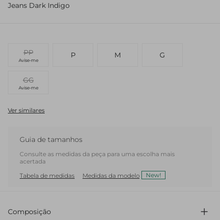
Jeans Dark Indigo
PP
P
M
G
Avise-me
GG
Avise-me
Ver similares
Guia de tamanhos
Consulte as medidas da peça para uma escolha mais
acertada
New!
Tabela de medidas
Medidas da modelo
Composição