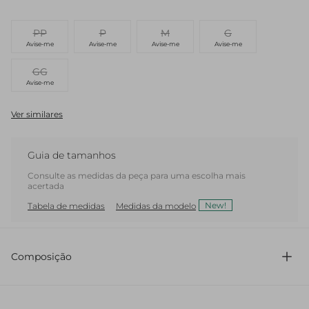
PP
P
M
G
Avise-me
Avise-me
Avise-me
Avise-me
GG
Avise-me
Ver similares
Guia de tamanhos
Consulte as medidas da peça para uma escolha mais
acertada
New!
Tabela de medidas
Medidas da modelo
Composição
100% Poliéster