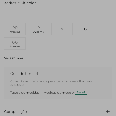
Xadrez Multicolor
PP
P
M
G
Avise-me
Avise-me
GG
Avise-me
Ver similares
Guia de tamanhos
Consulte as medidas da peça para uma escolha mais
acertada
New!
Tabela de medidas
Medidas da modelo
Composição