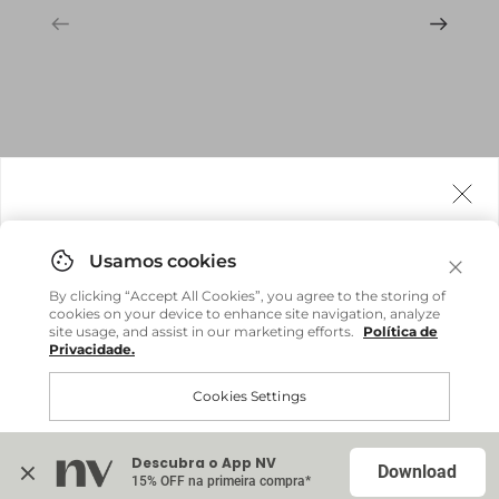
Agora fazemos entrega internacional!
Você pode comprar facilmente e receber diretamente
By clicking “Accept All Cookies”, you agree to the storing of
em sua casa, não importa onde você estiver.
cookies on your device to enhance site navigation, analyze
site usage, and assist in our marketing efforts.
Política de
Privacidade.
Comprar no site internacional
Brasil
Cookies Settings
Continuar no Brasil
Internacional
Descubra o App NV
Accept All Cookies
Download
15% OFF na primeira compra*