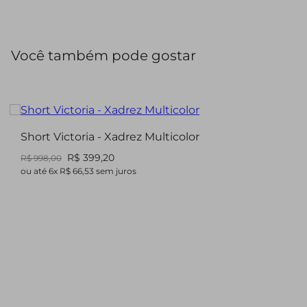
modernas, seja em sobreposição ou como peça principal
do look.
Você também pode gostar
Short Victoria - Xadrez Multicolor
R$ 399,20
R$ 998,00
ou até
6
x
R$ 66,53
sem juros