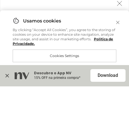
Agora fazemos entrega internacional!
Você pode comprar facilmente e receber diretamente
By clicking “Accept All Cookies”, you agree to the storing of
em sua casa, não importa onde você estiver.
cookies on your device to enhance site navigation, analyze
site usage, and assist in our marketing efforts.
Política de
Privacidade.
Comprar no site internacional
Cookies Settings
Continuar no Brasil
Descubra o App NV
Accept All Cookies
Download
15% OFF na primeira compra*
Na sacola (
0
)