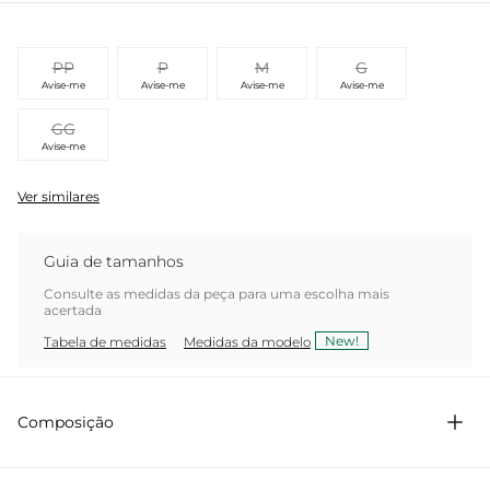
PP
P
M
G
Avise-me
Avise-me
Avise-me
Avise-me
GG
Avise-me
Ver similares
Guia de tamanhos
Consulte as medidas da peça para uma escolha mais
acertada
New!
Tabela de medidas
Medidas da modelo
Composição
75% Acetato 25% Viscose