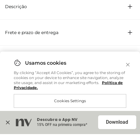
Descrição
Colete em crepe de acetato com modelagem regular
acinturado por pregas. Fechamento frontal por botões.
Frete e prazo de entrega
Você também pode gostar
By clicking “Accept All Cookies”, you agree to the storing of
cookies on your device to enhance site navigation, analyze
site usage, and assist in our marketing efforts.
Política de
Privacidade.
Brasil
Cookies Settings
Regata Beatriz - Marrom Espresso
R$ 379,20
R$ 948,00
Internacional
ou até
6
x
R$ 63,20
sem juros
Descubra o App NV
Accept All Cookies
Download
15% OFF na primeira compra*