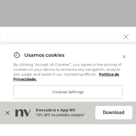
Agora fazemos entrega internacional!
Você pode comprar facilmente e receber diretamente
By clicking “Accept All Cookies”, you agree to the storing of
em sua casa, não importa onde você estiver.
cookies on your device to enhance site navigation, analyze
site usage, and assist in our marketing efforts.
Política de
Privacidade.
Comprar no site internacional
Brasil
Cookies Settings
Continuar no Brasil
Internacional
Descubra o App NV
Accept All Cookies
Download
15% OFF na primeira compra*
Cinto Bruna Dourado - Vermelho
Na sacola (
0
)