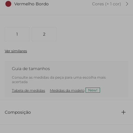
Vermelho Bordo
Cores
(+
1
cor
)
1
2
Ver similares
Guia de tamanhos
Consulte as medidas da peça para uma escolha mais
acertada
New!
Tabela de medidas
Medidas da modelo
Composição
100% Couro