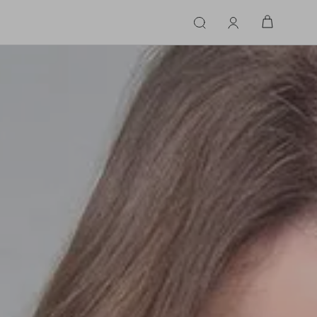
ERIE
LINGERIE
ACESSÓRIOS
ACESSÓRIOS
LINHAS |
LINHA |
TECIDO
TECIDO
TOPS
CASA
CINTOS
ALFAIATARIA
ALFAIATARIA
INHAS
CALCINHA
CINTOS
LENÇOS
CASHMERE
CASHMERE
LENÇOS
SAPATOS
COURO
COURO
SAPATOS
FLUIDO
FLUIDO
JEANS
JEANS
MALHA
MALHA