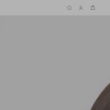
ERIE
LINGERIE
ACESSÓRIOS
ACESSÓRIOS
LINHAS |
LINHA |
TECIDO
TECIDO
TOPS
CASA
CINTOS
ALFAIATARIA
ALFAIATARIA
INHAS
CALCINHA
CINTOS
LENÇOS
CASHMERE
CASHMERE
LENÇOS
SAPATOS
COURO
COURO
SAPATOS
FLUIDO
FLUIDO
JEANS
JEANS
MALHA
MALHA