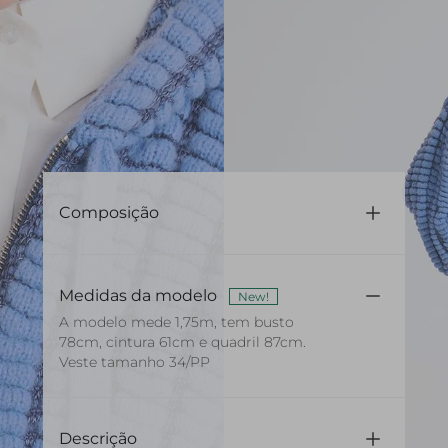
Composição
60% Poliester 30% Viscose 10% Poliamida
Medidas da modelo
New!
A modelo mede 1,75m, tem busto
78cm, cintura 61cm e quadril 87cm.
Veste tamanho 34/PP
Descrição