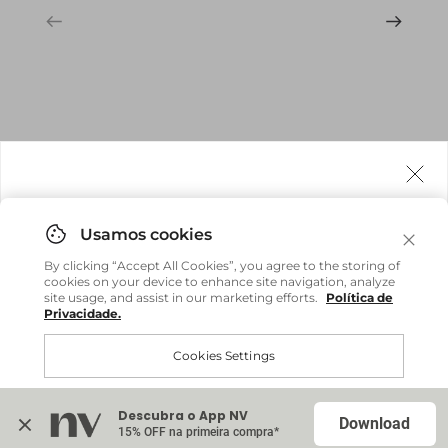
Agora fazemos entrega internacional!
Você pode comprar facilmente e receber diretamente
By clicking “Accept All Cookies”, you agree to the storing of
em sua casa, não importa onde você estiver.
cookies on your device to enhance site navigation, analyze
site usage, and assist in our marketing efforts.
Política de
Privacidade.
Comprar no site internacional
Brasil
Cookies Settings
Continuar no Brasil
Internacional
Descubra o App NV
Accept All Cookies
Download
15% OFF na primeira compra*