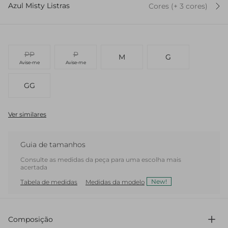
Azul Misty Listras
Cores
(+
3
cor
es
)
PP
P
M
G
Avise-me
Avise-me
GG
Ver similares
Guia de tamanhos
Consulte as medidas da peça para uma escolha mais
acertada
New!
Tabela de medidas
Medidas da modelo
Composição